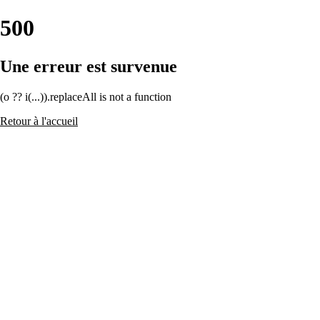
500
Une erreur est survenue
(o ?? i(...)).replaceAll is not a function
Retour à l'accueil