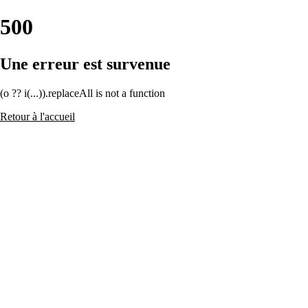
500
Une erreur est survenue
(o ?? i(...)).replaceAll is not a function
Retour à l'accueil