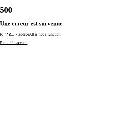
500
Une erreur est survenue
(o ?? i(...)).replaceAll is not a function
Retour à l'accueil