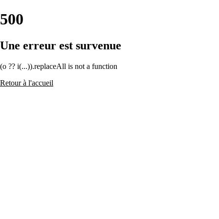
500
Une erreur est survenue
(o ?? i(...)).replaceAll is not a function
Retour à l'accueil