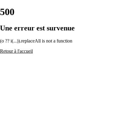
500
Une erreur est survenue
(o ?? i(...)).replaceAll is not a function
Retour à l'accueil